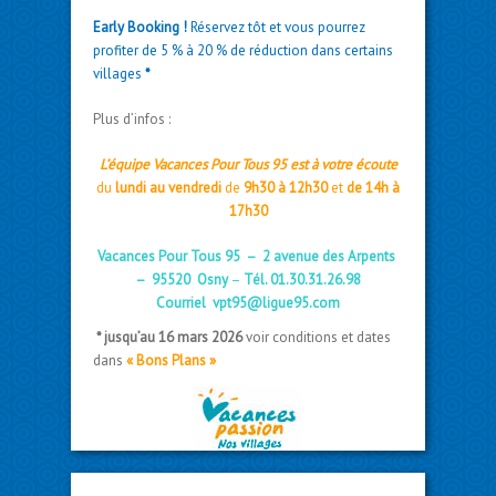
Early Booking !
Réservez tôt et vous pourrez
profiter de 5 % à 20 % de réduction dans certains
villages
*
Plus d’infos :
L’équipe Vacances Pour Tous 95 est à votre écoute
du
lundi au vendredi
de
9h30 à 12h30
et
de 14h à
17h30
Vacances Pour Tous 95 – 2 avenue des Arpents
– 95520 Osny
–
Tél. 01.30.31.26.98
Courriel
vpt95@ligue95.com
* jusqu’au 16 mars 2026
voir conditions et dates
dans
« Bons Plans »