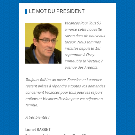
LE MOT DU PRÉSIDENT
Vacances Pour Tous 95
amorce cette nouvelle
saison dans de nouveaux
locaux. Nous sommes
installés depuis le 1er
septembre à Osny,
immeuble le Vecteur, 2
avenue des Arpents.
Toujours fidèles au poste, Francine et Laurence
restent prêtes à répondre à toutes vos demandes
concernant Vacances pour tous pour les séjours
enfants et Vacances Passion pour vos séjours en
famille.
A très bientôt !
Lionel BARBET