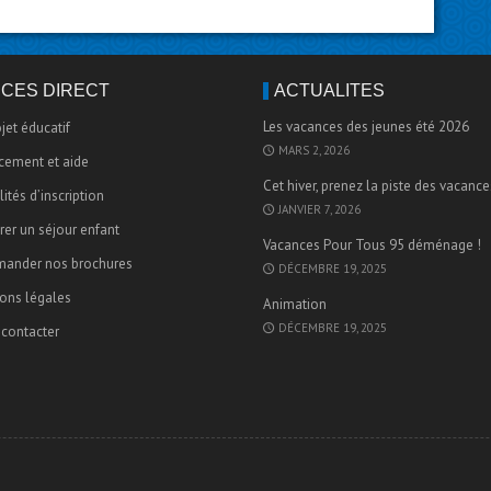
CÈS DIRECT
ACTUALITÉS
Les vacances des jeunes été 2026
ojet éducatif
MARS 2, 2026
cement et aide
Cet hiver, prenez la piste des vacance
ités d’inscription
JANVIER 7, 2026
rer un séjour enfant
Vacances Pour Tous 95 déménage !
ander nos brochures
DÉCEMBRE 19, 2025
ons légales
Animation
DÉCEMBRE 19, 2025
contacter