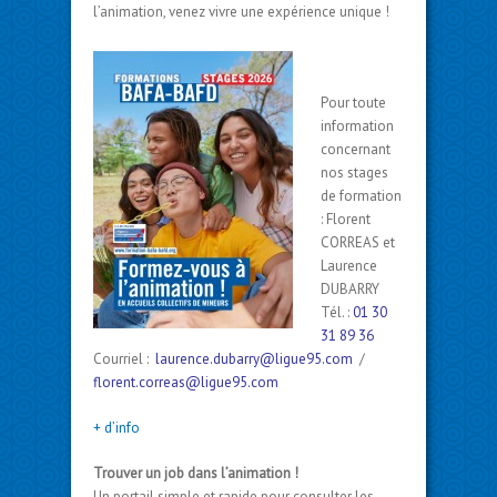
l’animation, venez vivre une expérience unique !
Pour toute
information
concernant
nos stages
de formation
: Florent
CORREAS et
Laurence
DUBARRY
Tél. :
01 30
31 89 36
Courriel :
laurence.dubarry@ligue95.com
/
florent.correas@ligue95.com
+ d’info
Trouver un job dans l’animation !
Un portail simple et rapide pour consulter les