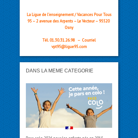
La Ligue de l’enseignement / Vacances Pour Tous
95 – 2 avenue des Arpents – Le Vecteur – 95520
Osny
Tél. 01.30.31.26.98 – Courriel
vpt95@ligue95.com
DANS LA MÊME CATÉGORIE