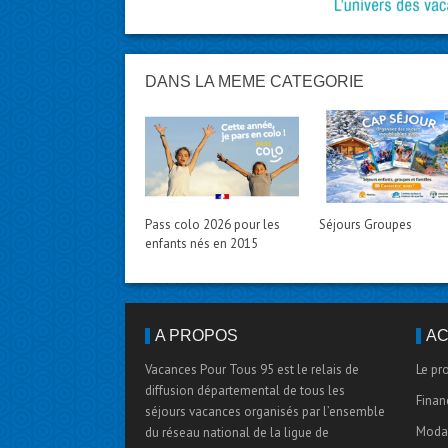
DANS LA MÊME CATÉGORIE
Pass colo 2026 pour les
Séjours Groupes
enfants nés en 2015
A PROPOS
AC
Vacances Pour Tous 95 est le relais de
Le pr
diffusion départemental de tous les
Finan
séjours vacances organisés par l’ensemble
Modal
du réseau national de la ligue de