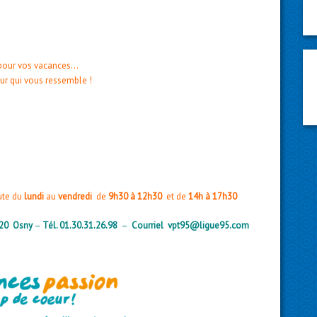
s pour vos vacances…
ur qui vous ressemble !
ute du
lundi
au
vendredi
de
9h30 à 12h30
et de
14h à 17h30
520 Osny
–
Tél. 01.30.31.26.98
–
Courriel
vpt95@ligue95.com