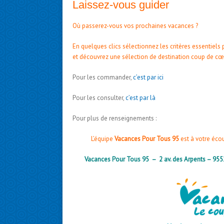
Laissez-vous guider
Où passerez-vous vos prochaines vacances ?
En quelques clics sélectionnez les critères essentiel
et découvrez une sélection de destination coup de cœ
Pour les commander,
c’est par ici
Pour les consulter,
c’est par là
Pour plus de renseignements :
L’équipe
Vacances Pour Tous 95
est à votre éco
Vacances Pour Tous 95 – 2 av. des Arpents – 95