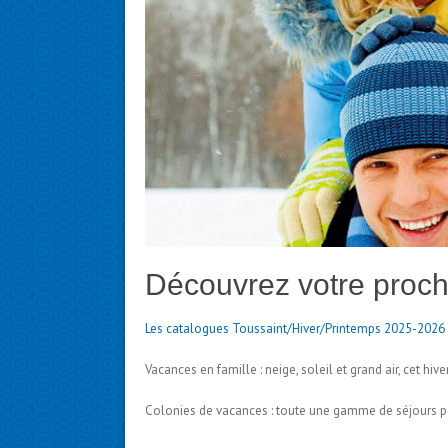
Découvrez votre proch
Les catalogues Toussaint/Hiver/Printemps 2025-2026 
Vacances en famille : neige, soleil et grand air, cet h
Colonies de vacances : toute une gamme de séjours p