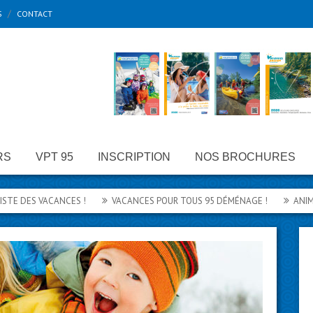
S
CONTACT
RS
VPT 95
INSCRIPTION
NOS BROCHURES
E DES VACANCES !
VACANCES POUR TOUS 95 DÉMÉNAGE !
ANIMATI