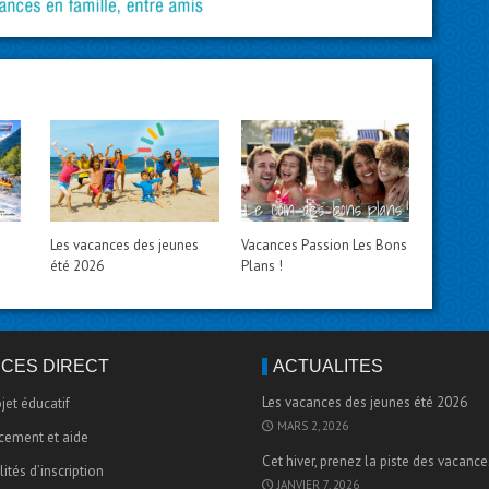
Les vacances des jeunes
Vacances Passion Les Bons
été 2026
Plans !
CÈS DIRECT
ACTUALITÉS
Les vacances des jeunes été 2026
ojet éducatif
MARS 2, 2026
cement et aide
Cet hiver, prenez la piste des vacance
ités d’inscription
JANVIER 7, 2026